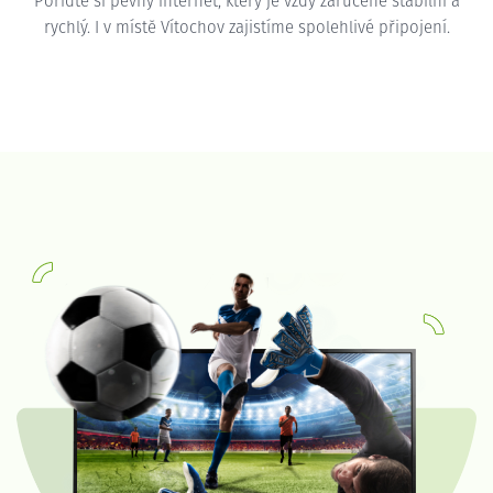
Pořiďte si pevný internet, který je vždy zaručeně stabilní a
rychlý. I v místě Vítochov zajistíme spolehlivé připojení.