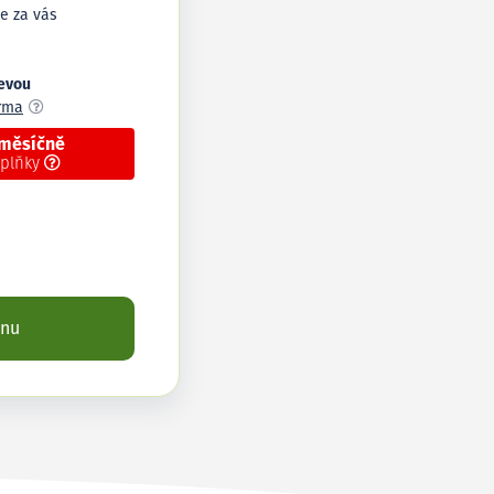
e za vás
levou
arma
 měsíčně
oplňky
enu