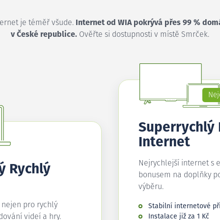
ternet je téměř všude.
Internet od WIA pokrývá přes 99 % dom
v České republice.
Ověřte si dostupnosti v místě Smrček.
Nej
Superrychlý
Internet
Nejrychlejší internet s 
ý Rychlý
bonusem na doplňky p
výběru.
í nejen pro rychlý
Stabilní internetové př
edování videí a hry.
Instalace již za 1 Kč