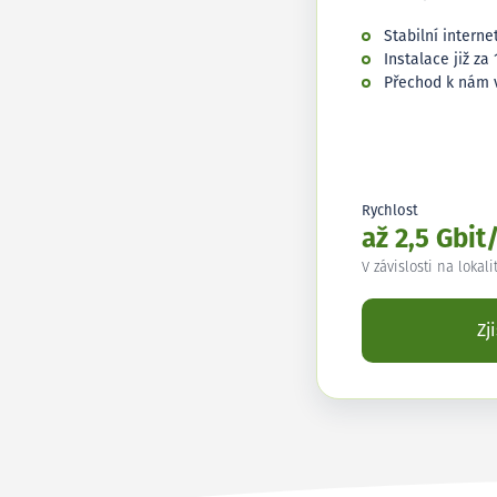
Stabilní interne
Instalace již za 
Přechod k nám 
Rychlost
až 2,5 Gbit
V závislosti na lokali
Zj