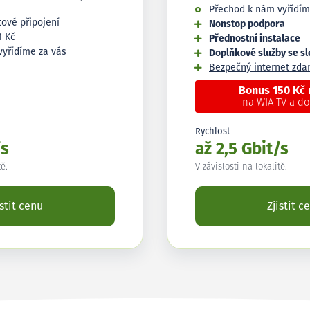
Přechod k nám vyřídím
tové připojení
Nonstop podpora
1 Kč
Přednostní instalace
vyřídíme za vás
Doplňkové služby se s
Bezpečný internet zd
Bonus 150 Kč
na WIA TV a d
Rychlost
/s
až 2,5 Gbit/s
tě.
V závislosti na lokalitě.
istit cenu
Zjistit c