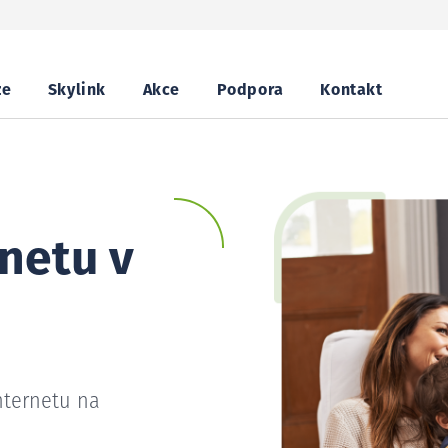
ze
Skylink
Akce
Podpora
Kontakt
netu v
nternetu na