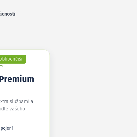
ácností
oblíbenější
 Premium
extra službami a
odle vašeho
ipojení