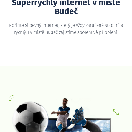
Superrychlý internet v místě
Budeč
Pořiďte si pevný internet, který je vždy zaručeně stabilní a
rychlý. I v místě Budeč zajistíme spolehlivé připojení.