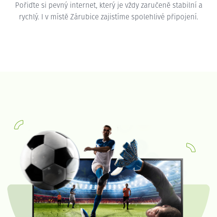
Pořiďte si pevný internet, který je vždy zaručeně stabilní a
rychlý. I v místě Zárubice zajistíme spolehlivé připojení.