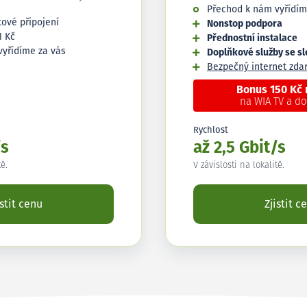
Přechod k nám vyřídím
tové připojení
Nonstop podpora
1 Kč
Přednostní instalace
vyřídíme za vás
Doplňkové služby se s
Bezpečný internet zd
Bonus 150 Kč
na WIA TV a d
Rychlost
/s
až 2,5 Gbit/s
tě.
V závislosti na lokalitě.
istit cenu
Zjistit c