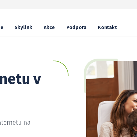
ze
Skylink
Akce
Podpora
Kontakt
netu v
nternetu na