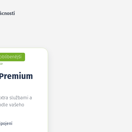
ácností
oblíbenější
 Premium
extra službami a
odle vašeho
ipojení