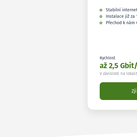
Stabilní interne
Instalace již za 
Přechod k nám 
Rychlost
až 2,5 Gbit
V závislosti na lokali
Zj