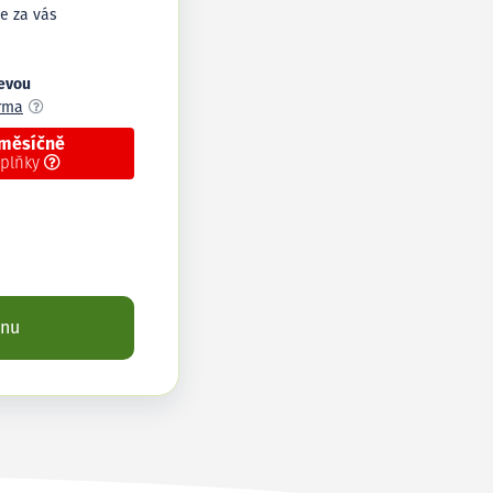
e za vás
levou
arma
 měsíčně
oplňky
enu