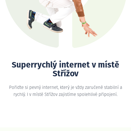
Superrychlý internet v místě
Střížov
Pořiďte si pevný internet, který je vždy zaručeně stabilní a
rychlý. I v místě Střížov zajistíme spolehlivé připojení.