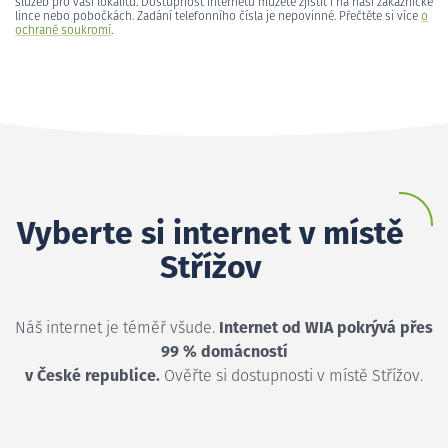
služeb pro vaši lokalitu. Dostupnost internetu můžete zjistit i na naší zákaznické
lince nebo pobočkách. Zadání telefonního čísla je nepovinné. Přečtěte si více
o
ochraně soukromí
.
Vyberte si internet v místě
Střížov
Náš internet je téměř všude.
Internet od WIA pokrývá přes
99 % domácností
v České republice.
Ověřte si dostupnosti v místě Střížov.