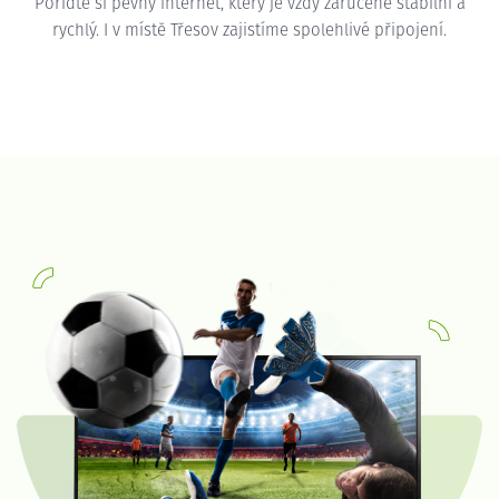
Pořiďte si pevný internet, který je vždy zaručeně stabilní a
rychlý. I v místě Třesov zajistíme spolehlivé připojení.