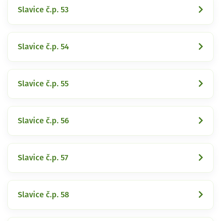
Slavice č.p. 53
Slavice č.p. 54
Slavice č.p. 55
Slavice č.p. 56
Slavice č.p. 57
Slavice č.p. 58