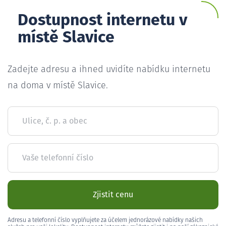
Dostupnost internetu v
místě Slavice
Zadejte adresu a ihned uvidíte nabídku internetu
na doma v místě Slavice.
Ulice, č. p. a obec
Vaše telefonní číslo
Zjistit cenu
Adresu a telefonní číslo vyplňujete za účelem jednorázové nabídky našich