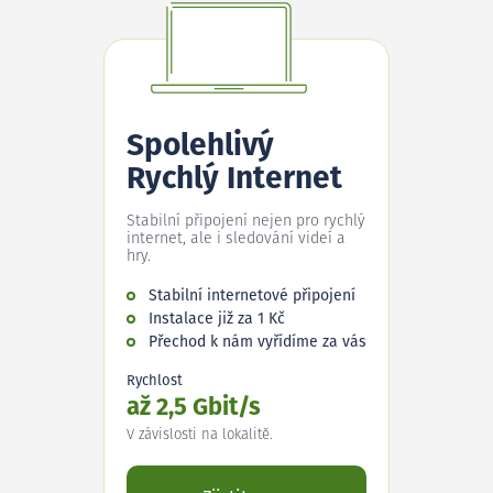
Spolehlivý
Rychlý Internet
Stabilní připojení nejen pro rychlý
internet, ale i sledování videí a
hry.
Stabilní internetové připojení
Instalace již za 1 Kč
Přechod k nám vyřídíme za vás
Rychlost
až 2,5 Gbit/s
V závislosti na lokalitě.