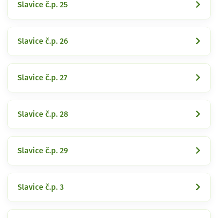
Slavice č.p. 25
Slavice č.p. 26
Slavice č.p. 27
Slavice č.p. 28
Slavice č.p. 29
Slavice č.p. 3