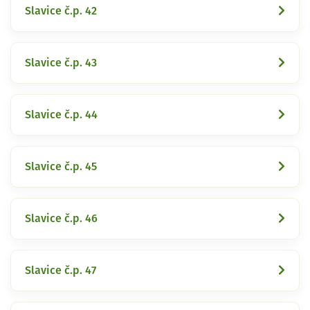
Slavice č.p. 42
Slavice č.p. 43
Slavice č.p. 44
Slavice č.p. 45
Slavice č.p. 46
Slavice č.p. 47