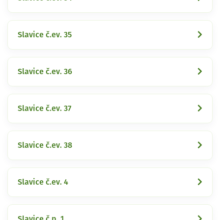
Slavice č.ev. 35
Slavice č.ev. 36
Slavice č.ev. 37
Slavice č.ev. 38
Slavice č.ev. 4
Slavice č.p. 1