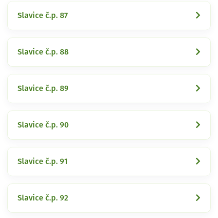
Slavice č.p. 87
Slavice č.p. 88
Slavice č.p. 89
Slavice č.p. 90
Slavice č.p. 91
Slavice č.p. 92