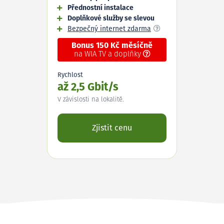
Přednostní instalace
Doplňkové služby se slevou
Bezpečný internet zdarma
Bonus 150 Kč měsíčně
na WIA TV a doplňky
Rychlost
až 2,5 Gbit/s
V závislosti na lokalitě.
Zjistit cenu