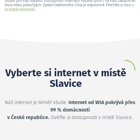
služeb pro vaši lokalitu. Dostupnost internetu můžete zjistit i na naší zákaznické
lince nebo pobočkách. Zadání telefonního čísla je nepovinné. Přečtěte si více
o
ochraně soukromí
.
Vyberte si internet v místě
Slavice
Náš internet je téměř všude.
Internet od WIA pokrývá přes
99 % domácností
v České republice.
Ověřte si dostupnosti v místě Slavice.