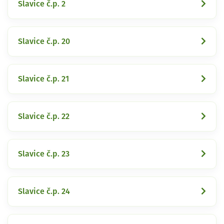
Slavice č.p. 2
Slavice č.p. 20
Slavice č.p. 21
Slavice č.p. 22
Slavice č.p. 23
Slavice č.p. 24