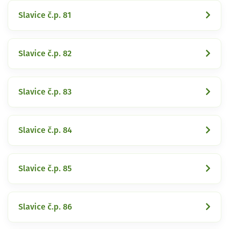
Slavice č.p. 81
Slavice č.p. 82
Slavice č.p. 83
Slavice č.p. 84
Slavice č.p. 85
Slavice č.p. 86