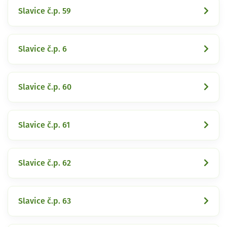
Slavice č.p. 59
Slavice č.p. 6
Slavice č.p. 60
Slavice č.p. 61
Slavice č.p. 62
Slavice č.p. 63