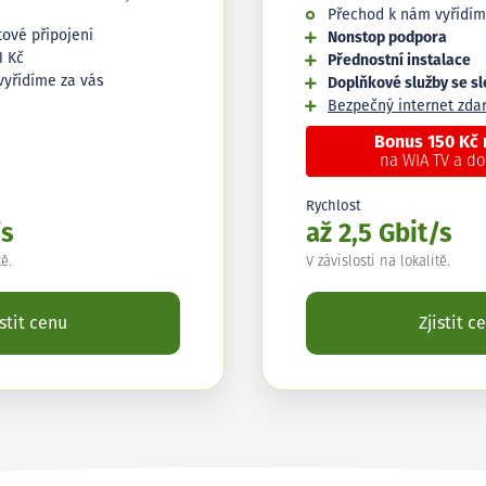
Přechod k nám vyřídím
tové připojení
Nonstop podpora
1 Kč
Přednostní instalace
vyřídíme za vás
Doplňkové služby se s
Bezpečný internet zd
Bonus 150 Kč
na WIA TV a d
Rychlost
/s
až 2,5 Gbit/s
tě.
V závislosti na lokalitě.
istit cenu
Zjistit c