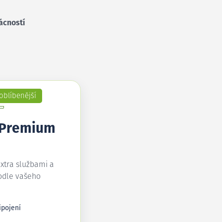
ácností
oblíbenější
 Premium
extra službami a
odle vašeho
ipojení