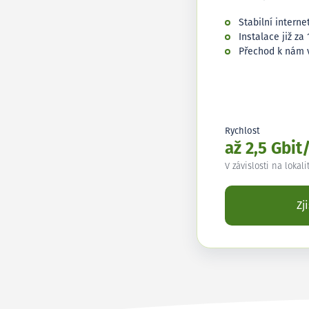
Stabilní interne
Instalace již za 
Přechod k nám 
Rychlost
až 2,5 Gbit
V závislosti na lokali
Zj