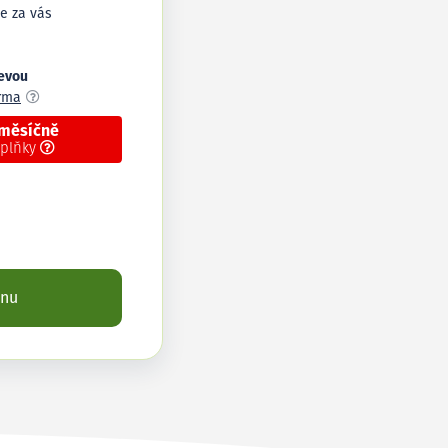
e za vás
levou
arma
 měsíčně
oplňky
enu