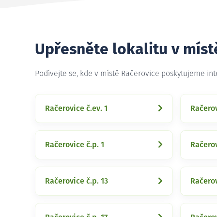
Upřesněte lokalitu v míst
Podívejte se, kde v místě Račerovice poskytujeme in
Račerovice č.ev. 1
Račerov
Račerovice č.p. 1
Račerov
Račerovice č.p. 13
Račerov