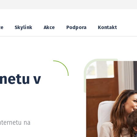
ze
Skylink
Akce
Podpora
Kontakt
netu v
nternetu na