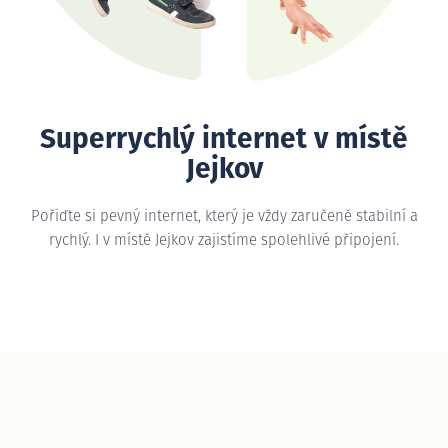
Superrychlý internet v místě
Jejkov
Pořiďte si pevný internet, který je vždy zaručeně stabilní a
rychlý. I v místě Jejkov zajistíme spolehlivé připojení.