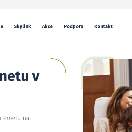
ze
Skylink
Akce
Podpora
Kontakt
netu v
nternetu na