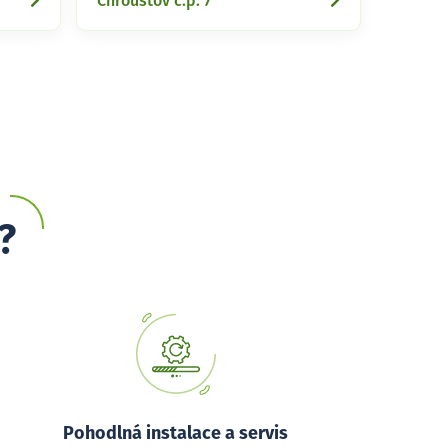
Chroustov č.p. 7
?
Pohodlná instalace a servis