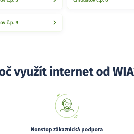
ov č.p. 5
Chroustov č.p. 6
ov č.p. 9
oč využít internet od WIA
Nonstop zákaznická podpora