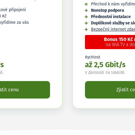
Přechod k nám vyřídím
tové připojení
Nonstop podpora
1 Kč
Přednostní instalace
vyřídíme za vás
Doplňkové služby se s
Bezpečný internet zd
Bonus 150 Kč
na WIA TV a d
Rychlost
/s
až 2,5 Gbit/s
tě.
V závislosti na lokalitě.
istit cenu
Zjistit c