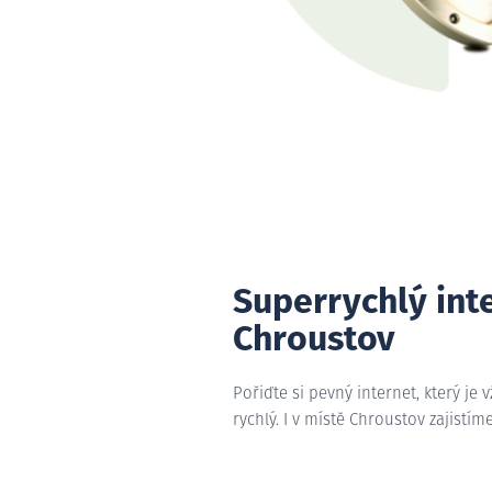
Superrychlý int
Chroustov
Pořiďte si pevný internet, který je 
rychlý. I v místě Chroustov zajistím