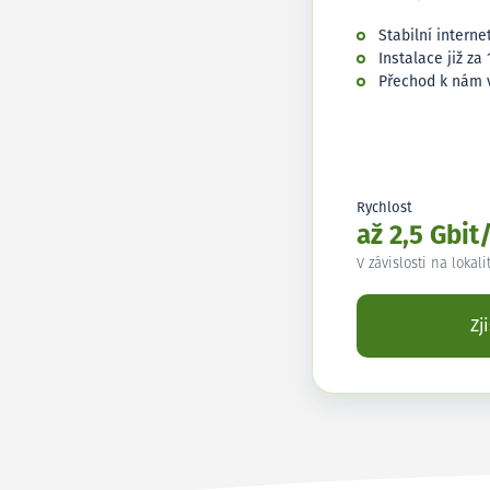
Stabilní interne
Instalace již za 
Přechod k nám 
Rychlost
až 2,5 Gbit
V závislosti na lokali
Zj