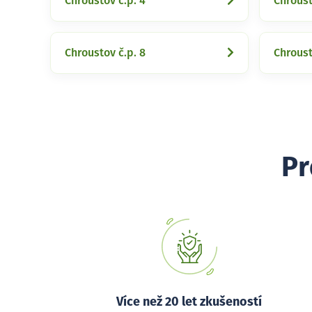
Chroustov č.p. 4
Chroust
Chroustov č.p. 8
Chroust
Pr
Více než 20 let zkušeností