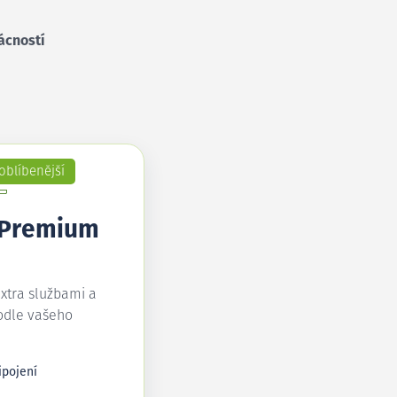
ácností
oblíbenější
 Premium
extra službami a
odle vašeho
ipojení