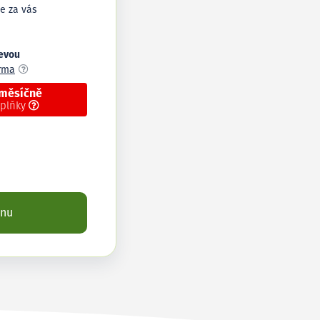
e za vás
levou
arma
 měsíčně
oplňky
enu