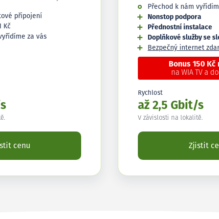
Přechod k nám vyřídím
tové připojení
Nonstop podpora
1 Kč
Přednostní instalace
vyřídíme za vás
Doplňkové služby se s
Bezpečný internet zd
Bonus 150 Kč
na WIA TV a d
Rychlost
/s
až 2,5 Gbit/s
tě.
V závislosti na lokalitě.
istit cenu
Zjistit c