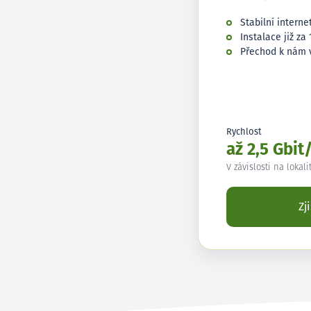
Stabilní interne
Instalace již za 
Přechod k nám 
Rychlost
až 2,5 Gbit
V závislosti na lokali
Zj