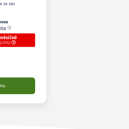
e za vás
levou
arma
 měsíčně
oplňky
enu