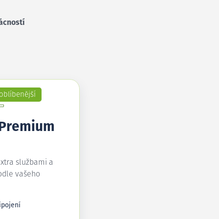
ácností
oblíbenější
 Premium
extra službami a
odle vašeho
ipojení