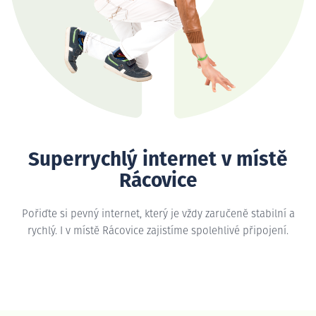
Superrychlý internet v místě
Rácovice
Pořiďte si pevný internet, který je vždy zaručeně stabilní a
rychlý. I v místě Rácovice zajistíme spolehlivé připojení.