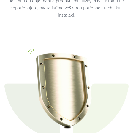
do 5 dnů od objednání a předplacení služby. Navíc k tomu nic
nepotřebujete, my zajistíme veškerou potřebnou techniku i
instalaci.