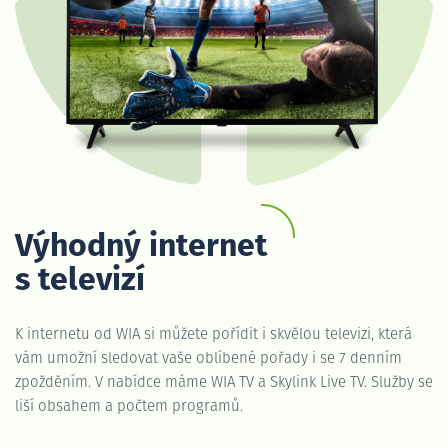
Výhodný internet
s televizí
K internetu od WIA si můžete pořídit i skvělou televizi, která
vám umožní sledovat vaše oblíbené pořady i se 7 denním
zpožděním. V nabídce máme WIA TV a Skylink Live TV. Služby se
liší obsahem a počtem programů.