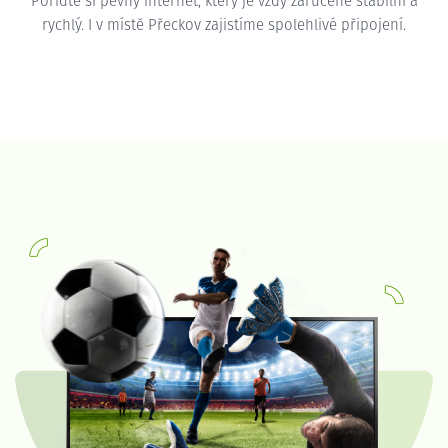
Pořiďte si pevný internet, který je vždy zaručeně stabilní a
rychlý. I v místě Přeckov zajistíme spolehlivé připojení.