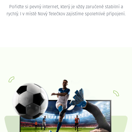
Pořiďte si pevný internet, který je vždy zaručeně stabilní a
rychlý. I v místě Nový Telečkov zajistíme spolehlivé připojení.