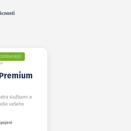
ácností
oblíbenější
 Premium
extra službami a
odle vašeho
ipojení