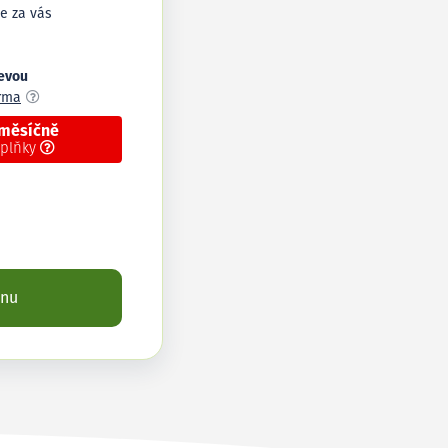
e za vás
levou
arma
 měsíčně
oplňky
enu