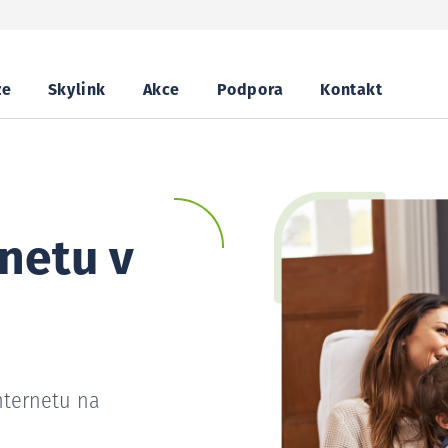
ze
Skylink
Akce
Podpora
Kontakt
netu v
nternetu na