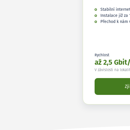
Stabilní interne
Instalace již za 
Přechod k nám 
Rychlost
až 2,5 Gbit
V závislosti na lokali
Zj