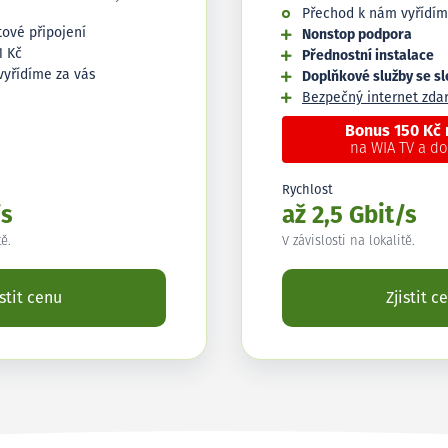
Přechod k nám vyřídím
tové připojení
Nonstop podpora
1 Kč
Přednostní instalace
vyřídíme za vás
Doplňkové služby se s
Bezpečný internet zd
Bonus 150 Kč
na WIA TV a d
Rychlost
/s
až 2,5 Gbit/s
tě.
V závislosti na lokalitě.
istit cenu
Zjistit c