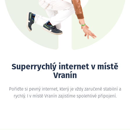
Superrychlý internet v místě
Vranín
Pořiďte si pevný internet, který je vždy zaručeně stabilní a
rychlý. I v místě Vranín zajistíme spolehlivé připojení.