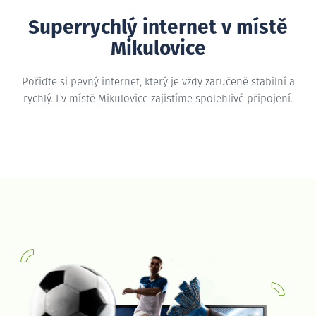
Superrychlý internet v místě
Mikulovice
Pořiďte si pevný internet, který je vždy zaručeně stabilní a
rychlý. I v místě Mikulovice zajistíme spolehlivé připojení.