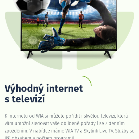
Výhodný internet
s televizí
K internetu od WIA si můžete pořídit i skvělou televizi, která
vám umožní sledovat vaše oblíbené pořady i se 7 denním
zpožděním. V nabídce máme WIA TV a Skylink Live TV. Služby se
liší obsahem a počtem programů.