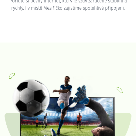
Pořiďte si pevný internet, který je vždy zaručeně stabilní a
rychlý. I v místě Meziříčko zajistíme spolehlivé připojení.