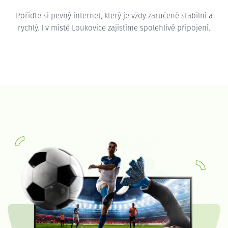
Pořiďte si pevný internet, který je vždy zaručeně stabilní a
rychlý. I v místě Loukovice zajistíme spolehlivé připojení.