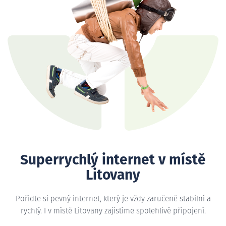
Superrychlý internet v místě
Litovany
Pořiďte si pevný internet, který je vždy zaručeně stabilní a
rychlý. I v místě Litovany zajistíme spolehlivé připojení.