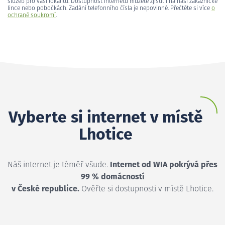
služeb pro vaši lokalitu. Dostupnost internetu můžete zjistit i na naší zákaznické
lince nebo pobočkách. Zadání telefonního čísla je nepovinné. Přečtěte si více
o
ochraně soukromí
.
Vyberte si internet v místě
Lhotice
Náš internet je téměř všude.
Internet od WIA pokrývá přes
99 % domácností
v České republice.
Ověřte si dostupnosti v místě Lhotice.