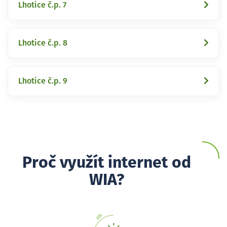
Lhotice č.p. 7
Lhotice č.p. 8
Lhotice č.p. 9
Proč využít internet od
WIA?