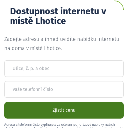
Dostupnost internetu v
místě Lhotice
Zadejte adresu a ihned uvidíte nabídku internetu
na doma v místě Lhotice.
Ulice, č. p. a obec
Vaše telefonní číslo
Zjistit cenu
Adresu a telefonní číslo vyplňujete za účelem jednorázové nabídky našich