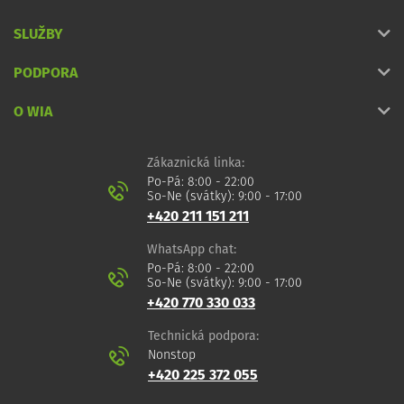
SLUŽBY
PODPORA
O WIA
Zákaznická linka:
Po-Pá: 8:00 - 22:00
So-Ne (svátky): 9:00 - 17:00
+420 211 151 211
WhatsApp chat:
Po-Pá: 8:00 - 22:00
So-Ne (svátky): 9:00 - 17:00
+420 770 330 033
Technická podpora:
Nonstop
+420 225 372 055