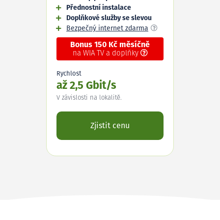
Přednostní instalace
Doplňkové služby se slevou
Bezpečný internet zdarma
Bonus 150 Kč měsíčně
na WIA TV a doplňky
Rychlost
až 2,5 Gbit/s
V závislosti na lokalitě.
Zjistit cenu