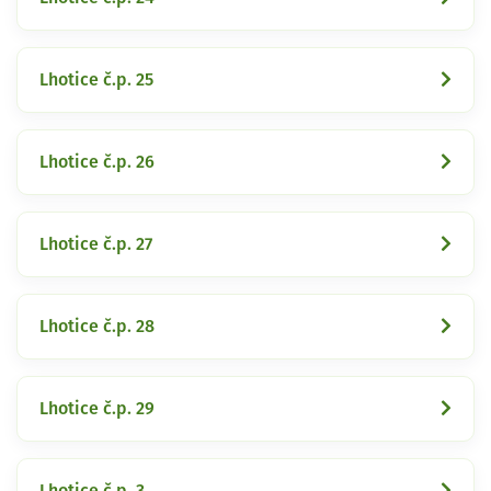
Lhotice č.p. 25
Lhotice č.p. 26
Lhotice č.p. 27
Lhotice č.p. 28
Lhotice č.p. 29
Lhotice č.p. 3