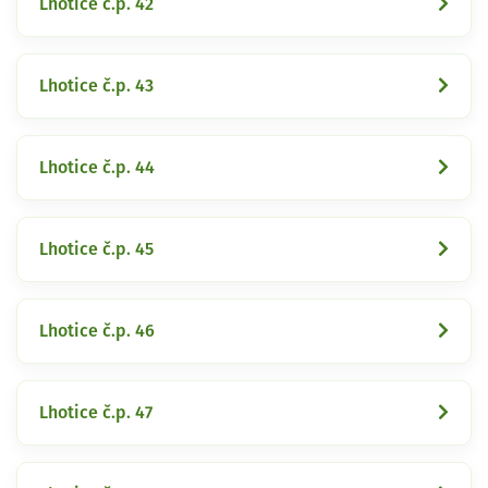
Lhotice č.p. 42
Lhotice č.p. 43
Lhotice č.p. 44
Lhotice č.p. 45
Lhotice č.p. 46
Lhotice č.p. 47