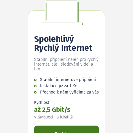
Spolehlivý
Rychlý Internet
Stabilní připojení nejen pro rychlý
internet, ale i sledování videí a
hry.
Stabilní internetové připojení
Instalace již za 1 Kč
Přechod k nám vyřídíme za vás
Rychlost
až 2,5 Gbit/s
V závislosti na lokalitě.