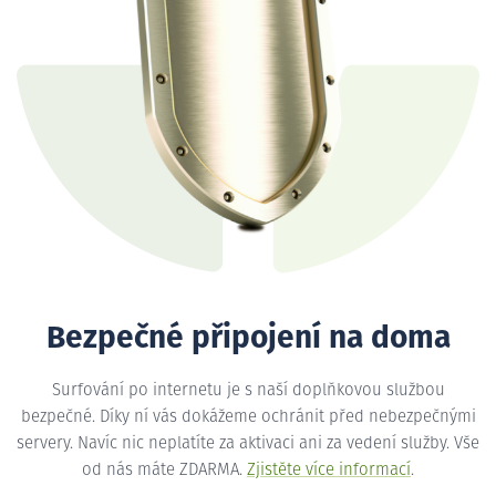
Bezpečné připojení na doma
Surfování po internetu je s naší doplňkovou službou
bezpečné. Díky ní vás dokážeme ochránit před nebezpečnými
servery. Navíc nic neplatíte za aktivaci ani za vedení služby. Vše
od nás máte ZDARMA.
Zjistěte více informací
.