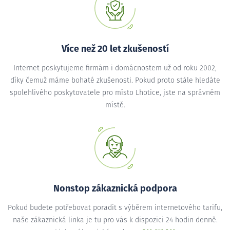
Více než 20 let zkušeností
Internet poskytujeme firmám i domácnostem už od roku 2002,
díky čemuž máme bohaté zkušenosti. Pokud proto stále hledáte
spolehlivého poskytovatele pro místo Lhotice, jste na správném
místě.
Nonstop zákaznická podpora
Pokud budete potřebovat poradit s výběrem internetového tarifu,
naše zákaznická linka je tu pro vás k dispozici 24 hodin denně.