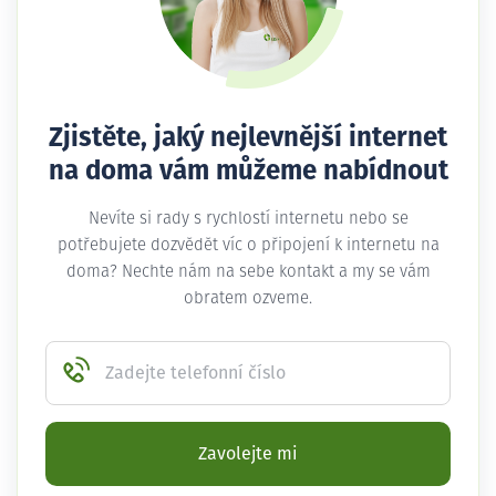
Zjistěte, jaký nejlevnější internet
na doma vám můžeme nabídnout
Nevíte si rady s rychlostí internetu nebo se
potřebujete dozvědět víc o připojení k internetu na
doma? Nechte nám na sebe kontakt a my se vám
obratem ozveme.
Zadejte telefonní číslo
Zavolejte mi