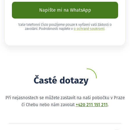
Napište mi na WhatsApp
Vaše telefonní číslo použijeme pouze k vyřízení vaší žádosti o
zavolání. Podrobnosti najdete v
o ochraně soukromí
.
Časté dotazy
Při nejasnostech se můžete zastavit na naši pobočku v Praze
či Chebu nebo nám zavolat
+420 211 151 211
.