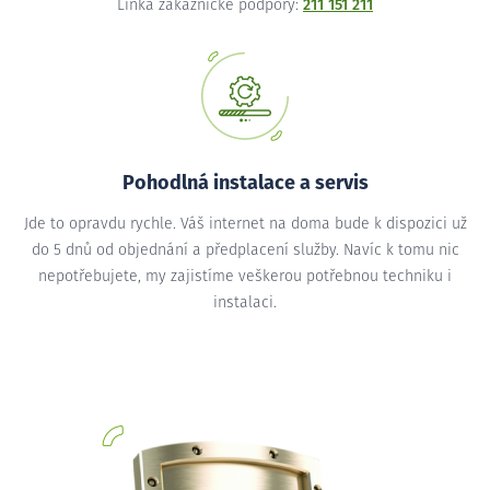
Linka zákaznické podpory:
211 151 211
Pohodlná instalace a servis
Jde to opravdu rychle. Váš internet na doma bude k dispozici už
do 5 dnů od objednání a předplacení služby. Navíc k tomu nic
nepotřebujete, my zajistíme veškerou potřebnou techniku i
instalaci.