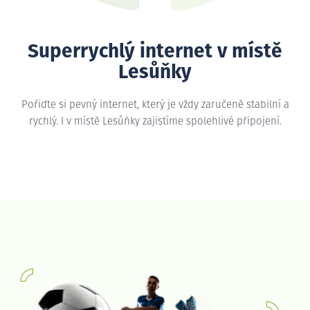
Superrychlý internet v místě
Lesůňky
Pořiďte si pevný internet, který je vždy zaručeně stabilní a
rychlý. I v místě Lesůňky zajistíme spolehlivé připojení.