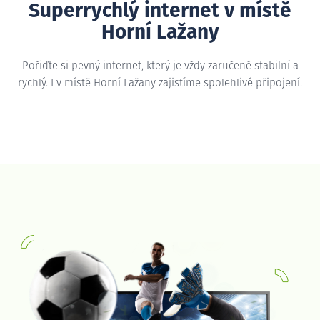
Superrychlý internet v místě
Horní Lažany
Pořiďte si pevný internet, který je vždy zaručeně stabilní a
rychlý. I v místě Horní Lažany zajistíme spolehlivé připojení.