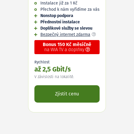
Instalace již za 1 Kč
Přechod k nám vyřídíme za vás
Nonstop podpora
Přednostní instalace
Doplňkové služby se slevou
Bezpečný internet zdarma
Bonus 150 Kč měsíčně
na WIA TV a doplňky
Rychlost
až 2,5 Gbit/s
V závislosti na lokalitě.
Zjistit cenu