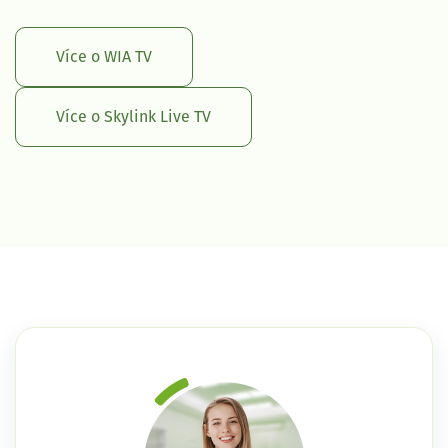
Více o WIA TV
Více o Skylink Live TV