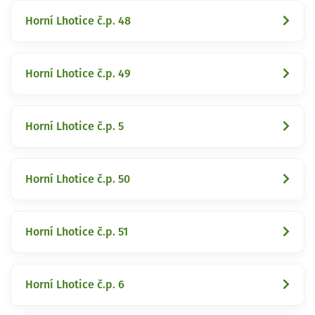
Horní Lhotice č.p. 48
Horní Lhotice č.p. 49
Horní Lhotice č.p. 5
Horní Lhotice č.p. 50
Horní Lhotice č.p. 51
Horní Lhotice č.p. 6