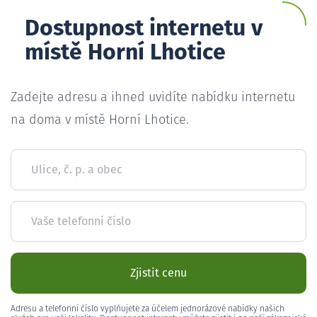
Dostupnost internetu v
místě Horní Lhotice
Zadejte adresu a ihned uvidíte nabídku internetu
na doma v místě Horní Lhotice.
Ulice, č. p. a obec
Vaše telefonní číslo
Zjistit cenu
Adresu a telefonní číslo vyplňujete za účelem jednorázové nabídky našich