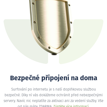
Bezpečné připojení na doma
Surfování po internetu je s naší doplňkovou službou
bezpečné. Díky ní vás dokážeme ochránit před nebezpečnými
servery. Navíc nic neplatíte za aktivaci ani za vedení služby. Vše
od nás máte ZDARMA.
Zjistěte více informací
.