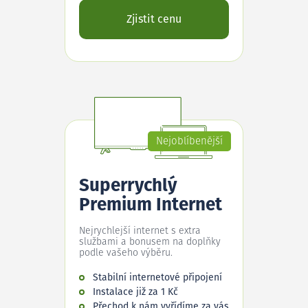
Zjistit cenu
Nejoblíbenější
Superrychlý
Premium Internet
Nejrychlejší internet s extra
službami a bonusem na doplňky
podle vašeho výběru.
Stabilní internetové připojení
Instalace již za 1 Kč
Přechod k nám vyřídíme za vás