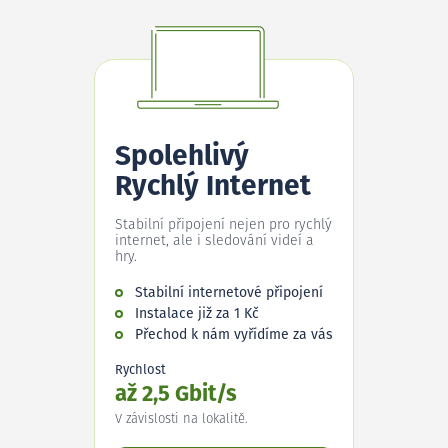
Spolehlivý
Rychlý Internet
Stabilní připojení nejen pro rychlý
internet, ale i sledování videí a
hry.
Stabilní internetové připojení
Instalace již za 1 Kč
Přechod k nám vyřídíme za vás
Rychlost
až 2,5 Gbit/s
V závislosti na lokalitě.