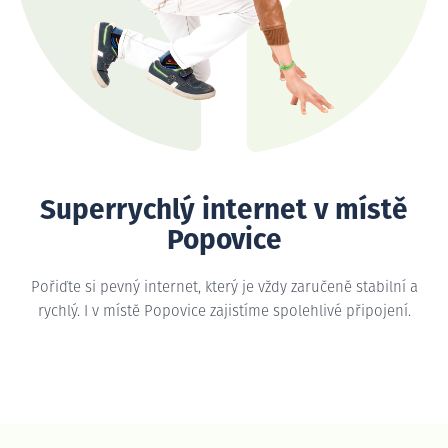
Superrychlý internet v místě
Popovice
Pořiďte si pevný internet, který je vždy zaručeně stabilní a
rychlý. I v místě Popovice zajistíme spolehlivé připojení.