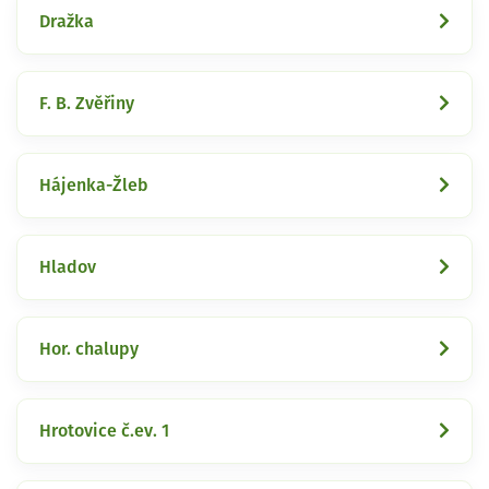
Dražka
F. B. Zvěřiny
Hájenka-Žleb
Hladov
Hor. chalupy
Hrotovice č.ev. 1