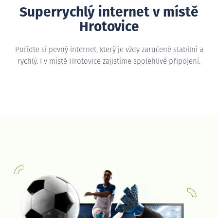
Superrychlý internet v místě
Hrotovice
Pořiďte si pevný internet, který je vždy zaručeně stabilní a
rychlý. I v místě Hrotovice zajistíme spolehlivé připojení.