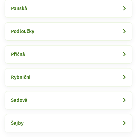
Panská
Podloučky
Příčná
Rybniční
Sadová
Šajby