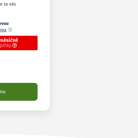
e za vás
levou
arma
 měsíčně
oplňky
enu