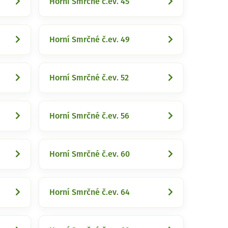
Horní Smrčné č.ev. 45
Horní Smrčné č.ev. 49
Horní Smrčné č.ev. 52
Horní Smrčné č.ev. 56
Horní Smrčné č.ev. 60
Horní Smrčné č.ev. 64