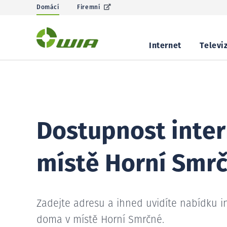
Domácí
Firemní
Internet
Televi
Dostupnost inter
místě Horní Smr
Zadejte adresu a ihned uvidíte nabídku i
doma v místě Horní Smrčné.