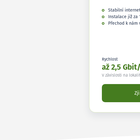
Stabilní interne
Instalace již za 
Přechod k nám 
Rychlost
až 2,5 Gbit
V závislosti na lokali
Zj