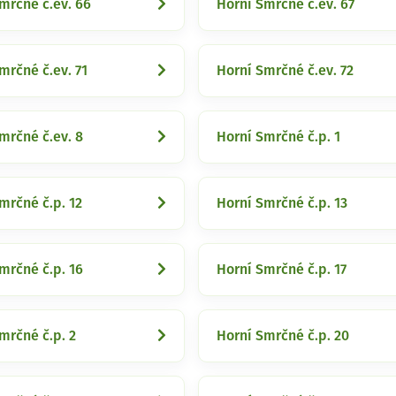
mrčné č.ev. 66
Horní Smrčné č.ev. 67
mrčné č.ev. 71
Horní Smrčné č.ev. 72
mrčné č.ev. 8
Horní Smrčné č.p. 1
mrčné č.p. 12
Horní Smrčné č.p. 13
mrčné č.p. 16
Horní Smrčné č.p. 17
mrčné č.p. 2
Horní Smrčné č.p. 20