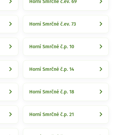
Horní Smrčné č.ev. 69
Horní Smrčné č.ev. 73
Horní Smrčné č.p. 10
Horní Smrčné č.p. 14
Horní Smrčné č.p. 18
Horní Smrčné č.p. 21