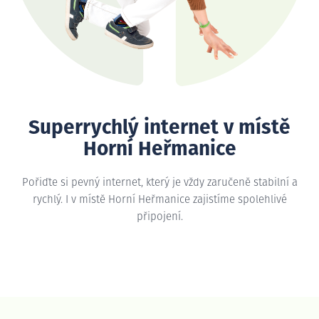
Superrychlý internet v místě
Horní Heřmanice
Pořiďte si pevný internet, který je vždy zaručeně stabilní a
rychlý. I v místě Horní Heřmanice zajistíme spolehlivé
připojení.