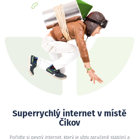
Superrychlý internet v místě
Čikov
Pořiďte si pevný internet, který je vždy zaručeně stabilní a