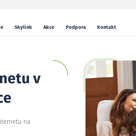
ze
Skylink
Akce
Podpora
Kontakt
netu v
ce
nternetu na