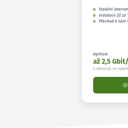
Stabilní interne
Instalace již za 
Přechod k nám 
Rychlost
až 2,5 Gbit
V závislosti na lokali
Zj