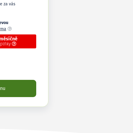
e za vás
levou
arma
 měsíčně
oplňky
enu