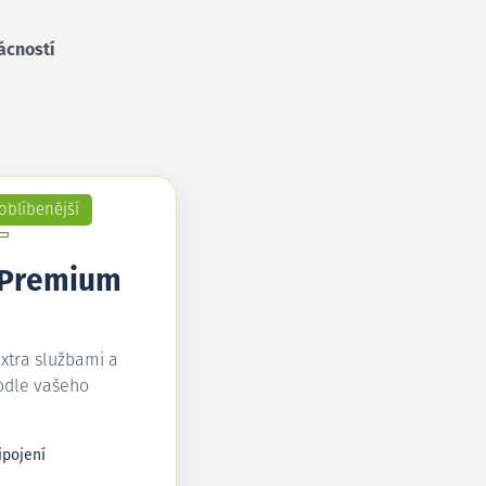
ácností
oblíbenější
 Premium
extra službami a
odle vašeho
ipojení