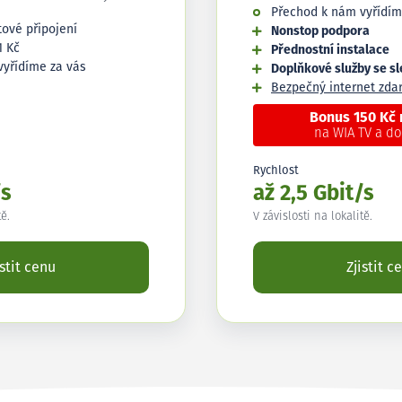
Přechod k nám vyřídím
tové připojení
Nonstop podpora
1 Kč
Přednostní instalace
vyřídíme za vás
Doplňkové služby se s
Bezpečný internet zd
Bonus 150 Kč
na WIA TV a d
Rychlost
/s
až 2,5 Gbit/s
tě.
V závislosti na lokalitě.
istit cenu
Zjistit c