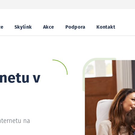
ze
Skylink
Akce
Podpora
Kontakt
netu v
nternetu na