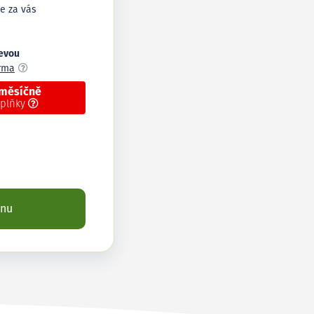
e za vás
levou
arma
 měsíčně
oplňky
enu