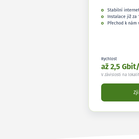
Stabilní interne
Instalace již za 
Přechod k nám 
Rychlost
až 2,5 Gbit
V závislosti na lokali
Zj