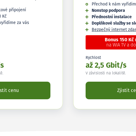
Přechod k nám vyřídím
tové připojení
Nonstop podpora
1 Kč
Přednostní instalace
vyřídíme za vás
Doplňkové služby se s
Bezpečný internet zd
Bonus 150 Kč
na WIA TV a d
Rychlost
/s
až 2,5 Gbit/s
tě.
V závislosti na lokalitě.
istit cenu
Zjistit c