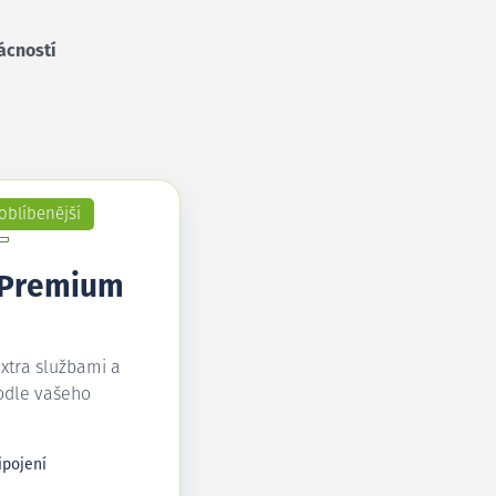
ácností
oblíbenější
 Premium
extra službami a
odle vašeho
ipojení