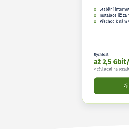
Stabilní interne
Instalace již za 
Přechod k nám 
Rychlost
až 2,5 Gbit
V závislosti na lokali
Zj