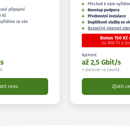
Přechod k nám vyřídím
tové připojení
Nonstop podpora
1 Kč
Přednostní instalace
vyřídíme za vás
Doplňkové služby se s
Bezpečný internet zd
Bonus 150 Kč
na WIA TV a d
Rychlost
/s
až 2,5 Gbit/s
tě.
V závislosti na lokalitě.
istit cenu
Zjistit c