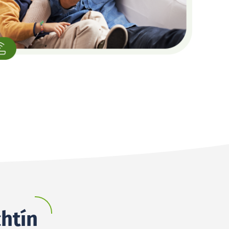
chtín