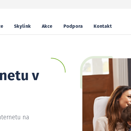
ze
Skylink
Akce
Podpora
Kontakt
netu v
nternetu na