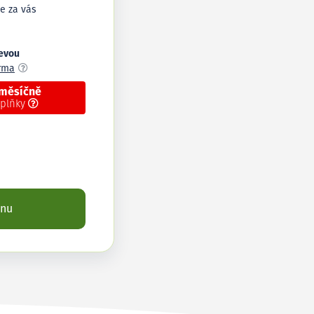
e za vás
levou
arma
 měsíčně
oplňky
enu