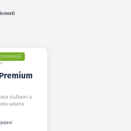
ácností
oblíbenější
 Premium
extra službami a
odle vašeho
ipojení