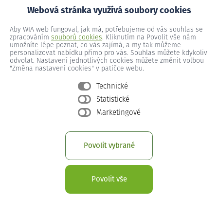
Webová stránka využívá soubory cookies
Blatnice č.p. 92
Aby WIA web fungoval, jak má, potřebujeme od vás souhlas se
zpracováním
souborů cookies
. Kliknutím na Povolit vše nám
umožníte lépe poznat, co vás zajímá, a my tak můžeme
personalizovat nabídku přímo pro vás. Souhlas můžete kdykoliv
Blatnice č.p. 93
odvolat. Nastavení jednotlivých cookies můžete změnit volbou
"Změna nastavení cookies" v patičce webu.
Technické
Blatnice č.p. 94
Statistické
Marketingové
Blatnice č.p. 95
Povolit vybrané
Blatnice č.p. 96
Povolit vše
Blatnice č.p. 97