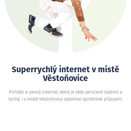
Superrychlý internet v místě
Věstoňovice
Pořiďte si pevný internet, který je vždy zaručeně stabilní a
rychlý. I v místě Věstoňovice zajistíme spolehlivé připojení.