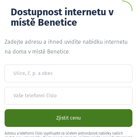
Dostupnost internetu v
místě Benetice
Zadejte adresu a ihned uvidíte nabídku internetu
na doma v místě Benetice.
Ulice, č. p. a obec
Vaše telefonní číslo
Zjistit cenu
Adresu a telefonní číslo vyplňujete za účelem jednorázové nabídky našich