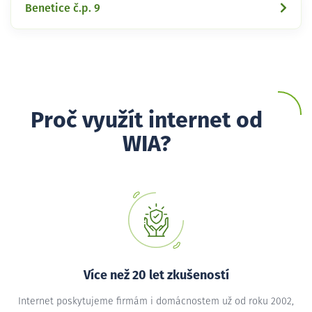
Benetice č.p. 9
Proč využít internet od
WIA?
Více než 20 let zkušeností
Internet poskytujeme firmám i domácnostem už od roku 2002,