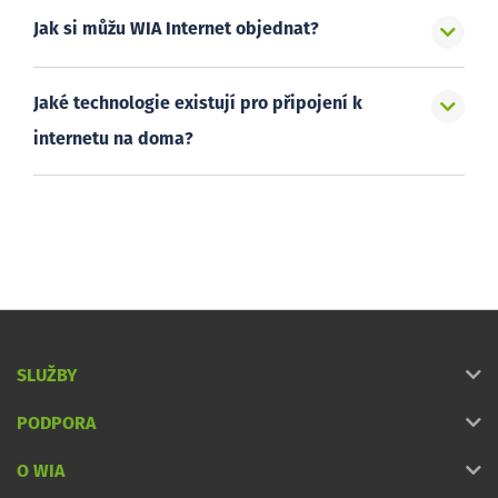
Jak si můžu WIA Internet objednat?
Jaké technologie existují pro připojení k
internetu na doma?
SLUŽBY
PODPORA
O WIA