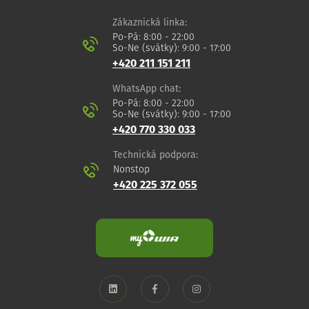
Zákaznická linka:
Po-Pá: 8:00 - 22:00
So-Ne (svátky): 9:00 - 17:00
+420 211 151 211
WhatsApp chat:
Po-Pá: 8:00 - 22:00
So-Ne (svátky): 9:00 - 17:00
+420 770 330 033
Technická podpora:
Nonstop
+420 225 372 055