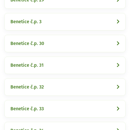
Benetice č.p. 3
Benetice č.p. 30
Benetice č.p. 31
Benetice č.p. 32
Benetice č.p. 33