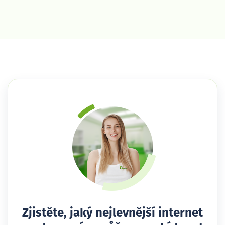
Zjistěte, jaký nejlevnější internet