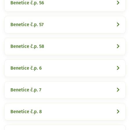
Benetice č.p. 56
Benetice č.p. 57
Benetice č.p. 58
Benetice č.p. 6
Benetice č.p. 7
Benetice č.p. 8