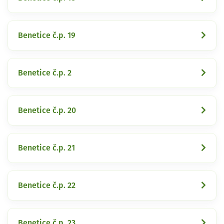
Benetice č.p. 19
Benetice č.p. 2
Benetice č.p. 20
Benetice č.p. 21
Benetice č.p. 22
Benetice č.p. 23