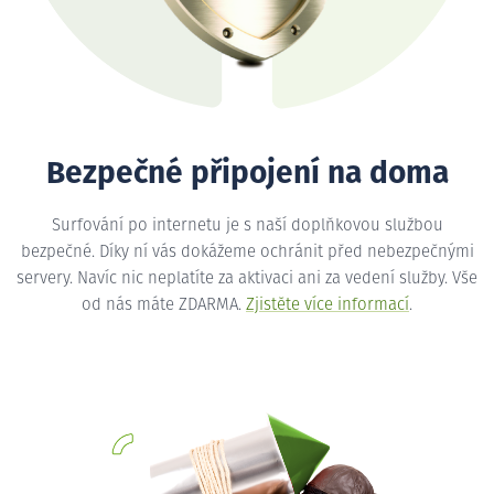
Bezpečné připojení na doma
Surfování po internetu je s naší doplňkovou službou
bezpečné. Díky ní vás dokážeme ochránit před nebezpečnými
servery. Navíc nic neplatíte za aktivaci ani za vedení služby. Vše
od nás máte ZDARMA.
Zjistěte více informací
.