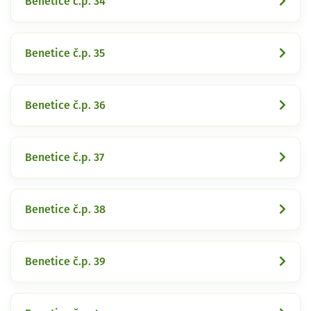
Benetice č.p. 34
Benetice č.p. 35
Benetice č.p. 36
Benetice č.p. 37
Benetice č.p. 38
Benetice č.p. 39