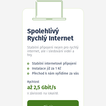
Spolehlivý
Rychlý Internet
Stabilní připojení nejen pro rychlý
internet, ale i sledování videí a
hry.
Stabilní internetové připojení
Instalace již za 1 Kč
Přechod k nám vyřídíme za vás
Rychlost
až 2,5 Gbit/s
V závislosti na lokalitě.