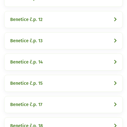
Benetice č.p. 12
Benetice č.p. 13
Benetice č.p. 14
Benetice č.p. 15
Benetice č.p. 17
Benetice č.p. 18