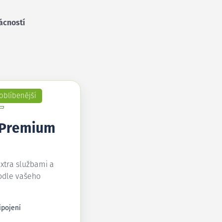
ácností
oblíbenější
 Premium
extra službami a
odle vašeho
ipojení