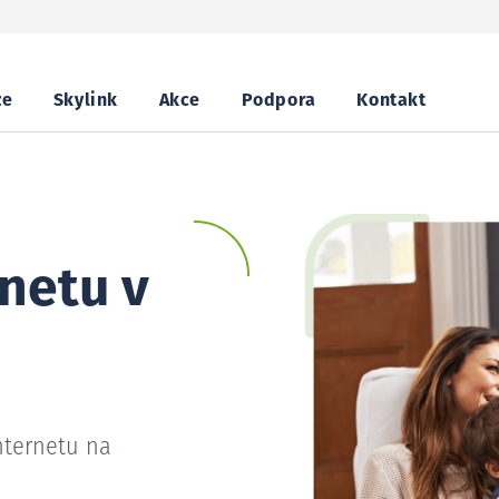
ze
Skylink
Akce
Podpora
Kontakt
netu v
nternetu na