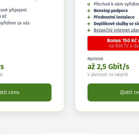
Přechod k nám vyřídím
tové připojení
Nonstop podpora
1 Kč
Přednostní instalace
vyřídíme za vás
Doplňkové služby se s
Bezpečný internet zd
Bonus 150 Kč
na WIA TV a d
Rychlost
/s
až 2,5 Gbit/s
tě.
V závislosti na lokalitě.
istit cenu
Zjistit c