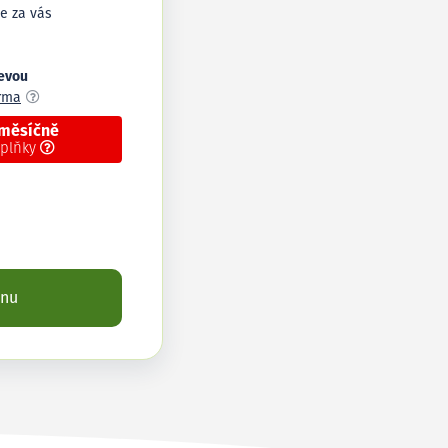
e za vás
levou
arma
 měsíčně
oplňky
enu