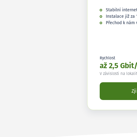
Stabilní interne
Instalace již za 
Přechod k nám 
Rychlost
až 2,5 Gbit
V závislosti na lokali
Zj