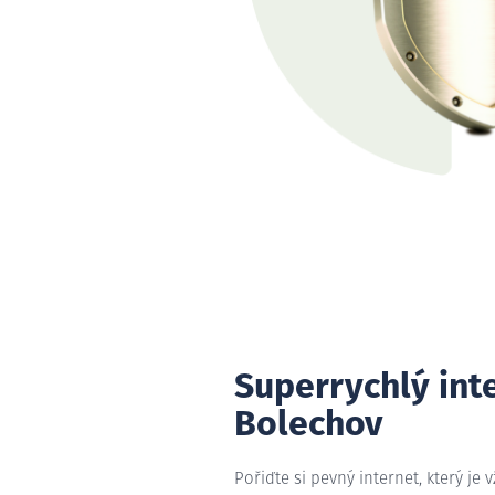
Superrychlý int
Bolechov
Pořiďte si pevný internet, který je 