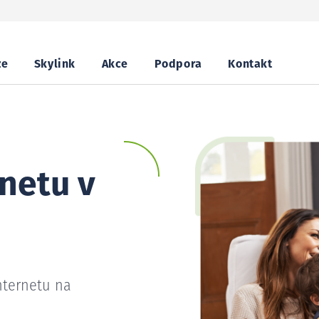
ze
Skylink
Akce
Podpora
Kontakt
netu v
nternetu na