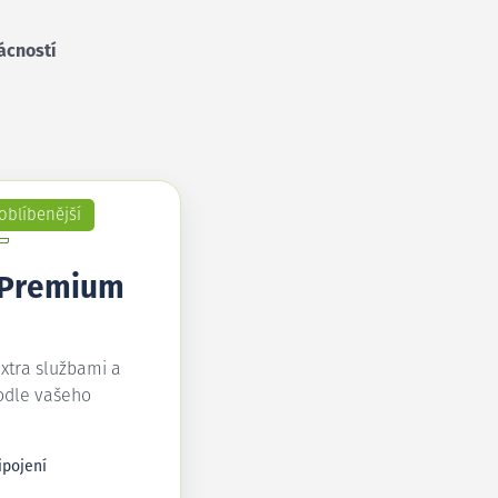
ácností
oblíbenější
 Premium
extra službami a
odle vašeho
ipojení