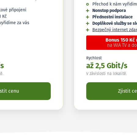
Přechod k nám vyřídím
tové připojení
Nonstop podpora
1 Kč
Přednostní instalace
vyřídíme za vás
Doplňkové služby se s
Bezpečný internet zd
Bonus 150 Kč
na WIA TV a d
Rychlost
/s
až 2,5 Gbit/s
tě.
V závislosti na lokalitě.
istit cenu
Zjistit c