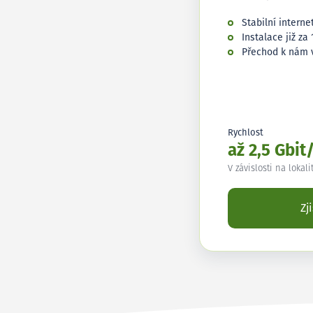
Stabilní interne
Instalace již za 
Přechod k nám 
Rychlost
až 2,5 Gbit
V závislosti na lokali
Zj