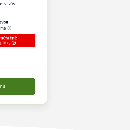
e za vás
levou
arma
 měsíčně
oplňky
enu