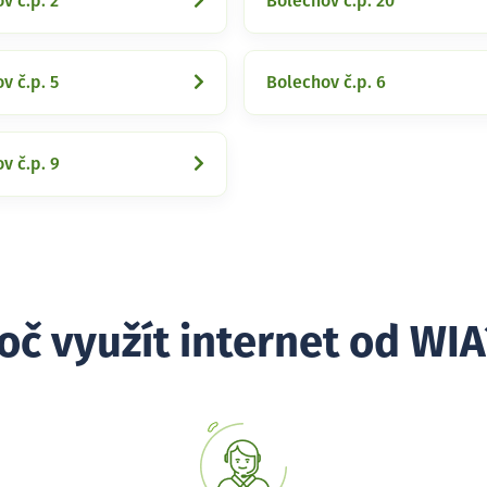
v č.p. 2
Bolechov č.p. 20
v č.p. 5
Bolechov č.p. 6
v č.p. 9
oč využít internet od WIA