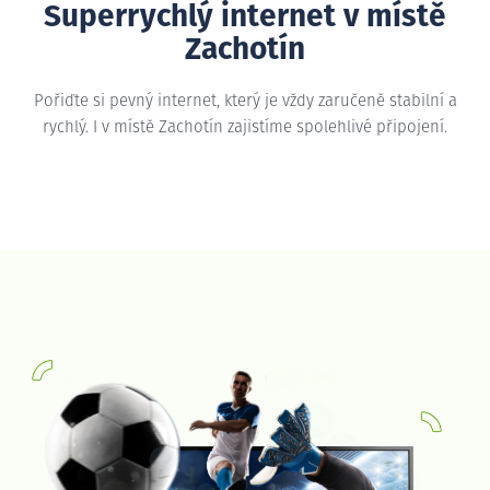
Superrychlý internet v místě
Zachotín
Pořiďte si pevný internet, který je vždy zaručeně stabilní a
rychlý. I v místě Zachotín zajistíme spolehlivé připojení.