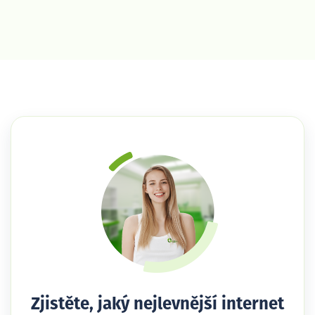
Zjistěte, jaký nejlevnější internet