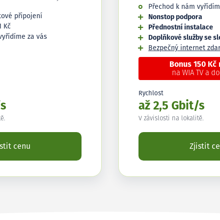
Přechod k nám vyřídím
tové připojení
Nonstop podpora
1 Kč
Přednostní instalace
vyřídíme za vás
Doplňkové služby se s
Bezpečný internet zd
Bonus 150 Kč
na WIA TV a d
Rychlost
/s
až 2,5 Gbit/s
tě.
V závislosti na lokalitě.
istit cenu
Zjistit c