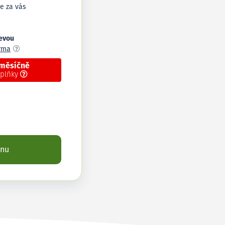
e za vás
levou
arma
 měsíčně
oplňky
enu