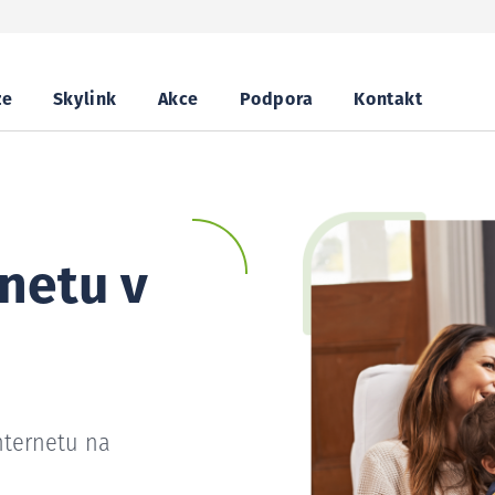
ze
Skylink
Akce
Podpora
Kontakt
netu v
nternetu na