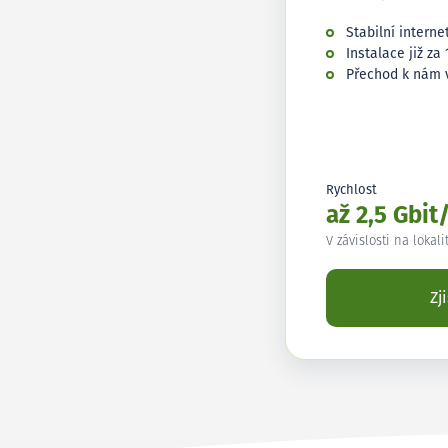
Stabilní interne
Instalace již za 
Přechod k nám 
Rychlost
až 2,5 Gbit
V závislosti na lokali
Zj