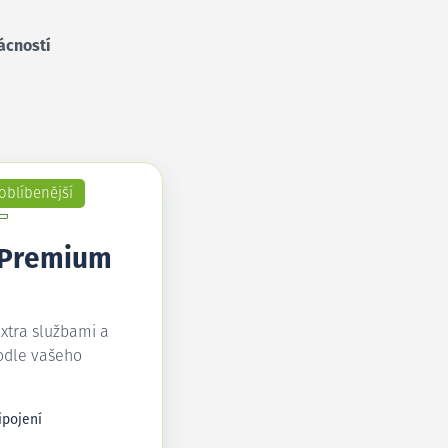
ácností
oblíbenější
 Premium
extra službami a
odle vašeho
ipojení