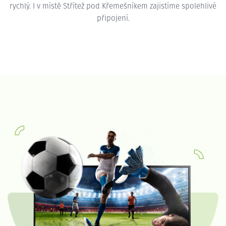
rychlý. I v místě Střítež pod Křemešníkem zajistíme spolehlivé
připojení.