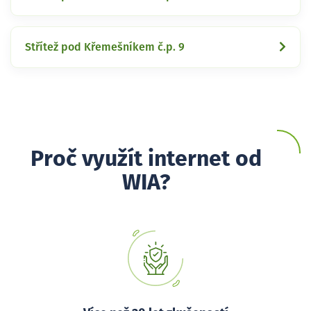
Střítež pod Křemešníkem č.p. 9
Proč využít internet od
WIA?