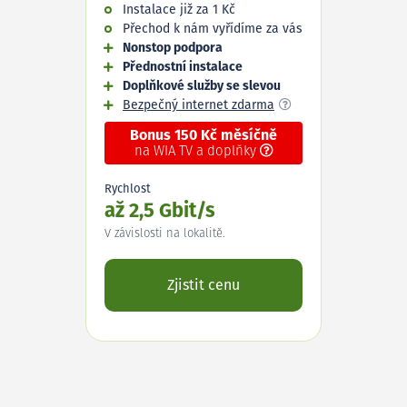
Instalace již za 1 Kč
Přechod k nám vyřídíme za vás
Nonstop podpora
Přednostní instalace
Doplňkové služby se slevou
Bezpečný internet zdarma
Bonus 150 Kč měsíčně
na WIA TV a doplňky
Rychlost
až 2,5 Gbit/s
V závislosti na lokalitě.
Zjistit cenu