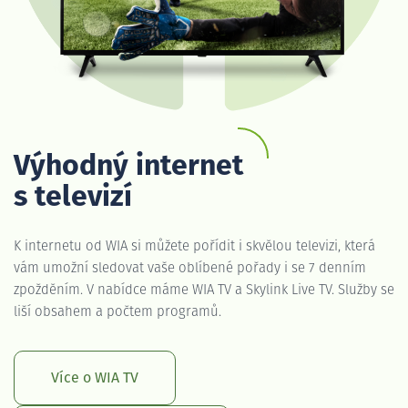
Výhodný internet
s televizí
K internetu od WIA si můžete pořídit i skvělou televizi, která
vám umožní sledovat vaše oblíbené pořady i se 7 denním
zpožděním. V nabídce máme WIA TV a Skylink Live TV. Služby se
liší obsahem a počtem programů.
Více o WIA TV