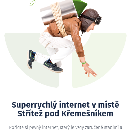
Superrychlý internet v místě
Střítež pod Křemešníkem
Pořiďte si pevný internet, který je vždy zaručeně stabilní a