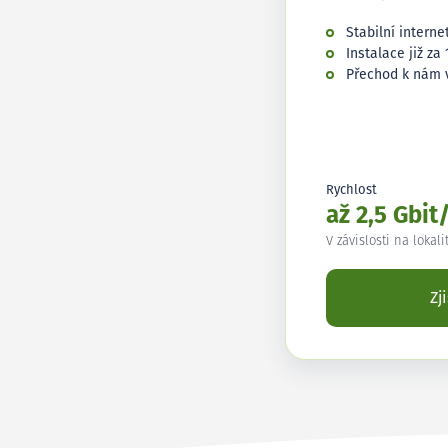
Stabilní interne
Instalace již za 
Přechod k nám 
Rychlost
až 2,5 Gbit
V závislosti na lokali
Zj