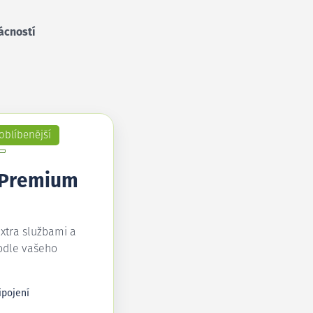
ácností
oblíbenější
 Premium
extra službami a
odle vašeho
ipojení