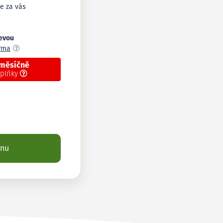
e za vás
levou
arma
 měsíčně
oplňky
enu