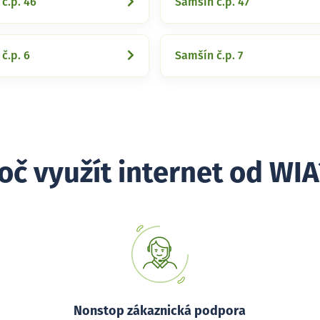
č.p. 46
Samšín č.p. 47
č.p. 6
Samšín č.p. 7
oč využít internet od WIA
Nonstop zákaznická podpora