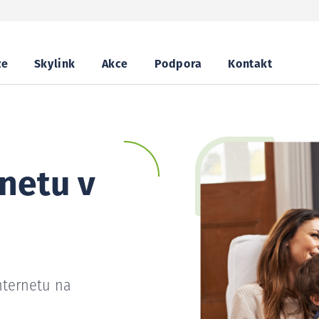
ze
Skylink
Akce
Podpora
Kontakt
netu v
nternetu na