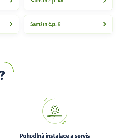
Samšín č.p. 48
Samšín č.p. 9
?
Pohodlná instalace a servis