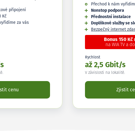
Přechod k nám vyřídím
tové připojení
Nonstop podpora
1 Kč
Přednostní instalace
vyřídíme za vás
Doplňkové služby se s
Bezpečný internet zd
Bonus 150 Kč
na WIA TV a d
Rychlost
/s
až 2,5 Gbit/s
tě.
V závislosti na lokalitě.
istit cenu
Zjistit c