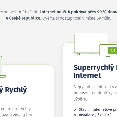
ternet je téměř všude.
Internet od WIA pokrývá přes 99 % dom
v České republice.
Ověřte si dostupnosti v místě Samšín.
Nej
Superrychlý
Internet
Nejrychlejší internet s 
ý Rychlý
bonusem na doplňky p
výběru.
í nejen pro rychlý
Stabilní internetové př
edování videí a hry.
Instalace již za 1 Kč