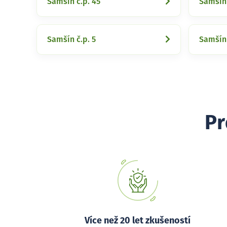
Samšín č.p. 45
Samšín 
Samšín č.p. 5
Samšín 
Pr
Více než 20 let zkušeností