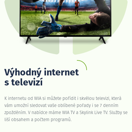
Výhodný internet
s televizí
K internetu od WIA si můžete pořídit i skvělou televizi, která
vám umožní sledovat vaše oblíbené pořady i se 7 denním
zpožděním. V nabídce máme WIA TV a Skylink Live TV. Služby se
liší obsahem a počtem programů.