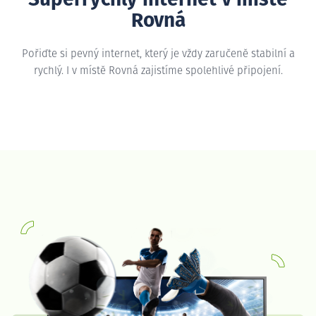
Rovná
Pořiďte si pevný internet, který je vždy zaručeně stabilní a
rychlý. I v místě Rovná zajistíme spolehlivé připojení.