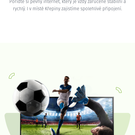
Pořiďte si pevný internet, který je vždy zaručeně stabilní a
rychlý. I v místě Křepiny zajistíme spolehlivé připojení.