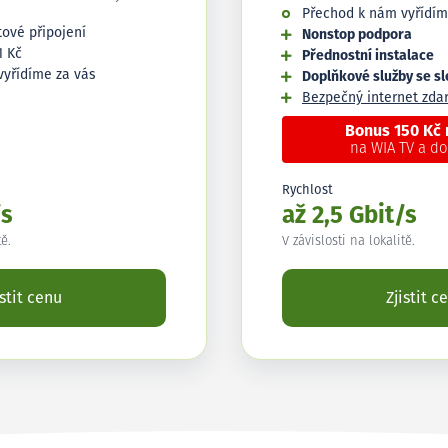
Přechod k nám vyřídím
tové připojení
Nonstop podpora
1 Kč
Přednostní instalace
vyřídíme za vás
Doplňkové služby se s
Bezpečný internet zd
Bonus 150 Kč
na WIA TV a d
Rychlost
/s
až 2,5 Gbit/s
tě.
V závislosti na lokalitě.
istit cenu
Zjistit c