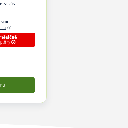
e za vás
levou
arma
 měsíčně
oplňky
enu