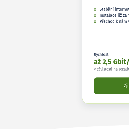
Stabilní interne
Instalace již za 
Přechod k nám 
Rychlost
až 2,5 Gbit
V závislosti na lokali
Zj