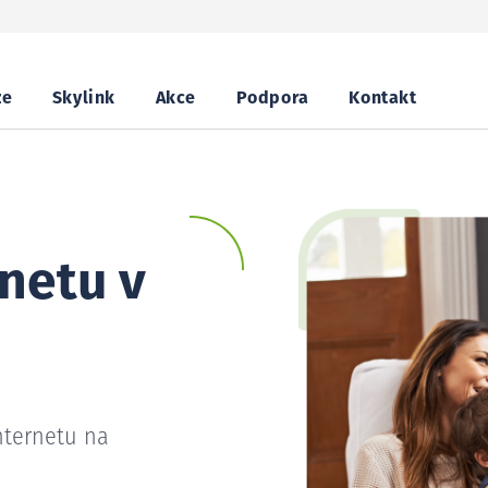
ze
Skylink
Akce
Podpora
Kontakt
netu v
nternetu na