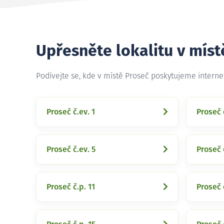
Upřesněte lokalitu v míst
Podívejte se, kde v místě Proseč poskytujeme intern
Proseč č.ev. 1
Proseč 
Proseč č.ev. 5
Proseč 
Proseč č.p. 11
Proseč 