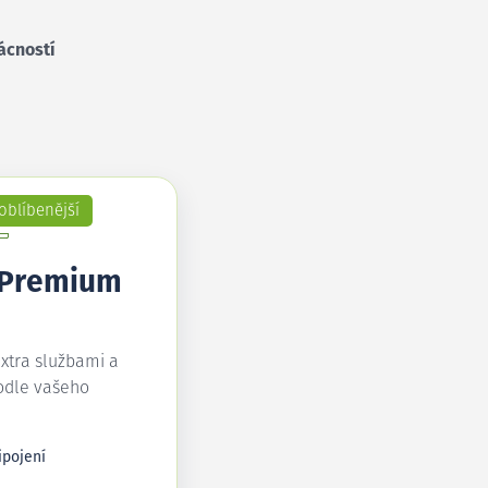
ácností
oblíbenější
 Premium
extra službami a
odle vašeho
ipojení