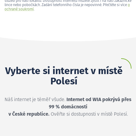
služeb pro vaši lokalitu. Dostupnost internetu můžete zjistit i na naší zákaznické
lince nebo pobočkách. Zadání telefonního čísla je nepovinné. Přečtěte si více
o
ochraně soukromí
.
Vyberte si internet v místě
Polesí
Náš internet je téměř všude.
Internet od WIA pokrývá přes
99 % domácností
v České republice.
Ověřte si dostupnosti v místě Polesí.