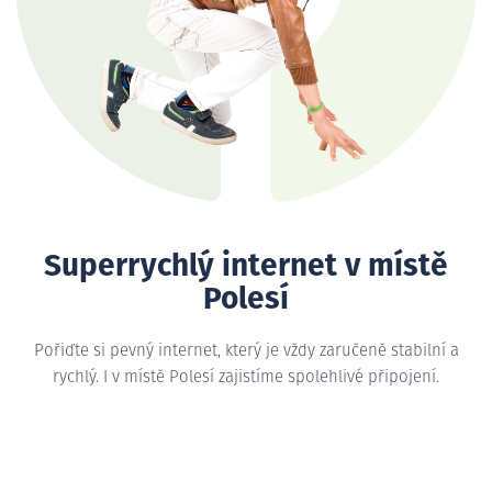
Superrychlý internet v místě
Polesí
Pořiďte si pevný internet, který je vždy zaručeně stabilní a
rychlý. I v místě Polesí zajistíme spolehlivé připojení.