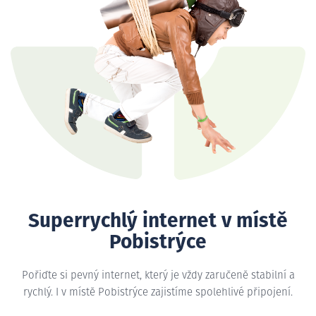
Superrychlý internet v místě
Pobistrýce
Pořiďte si pevný internet, který je vždy zaručeně stabilní a
rychlý. I v místě Pobistrýce zajistíme spolehlivé připojení.